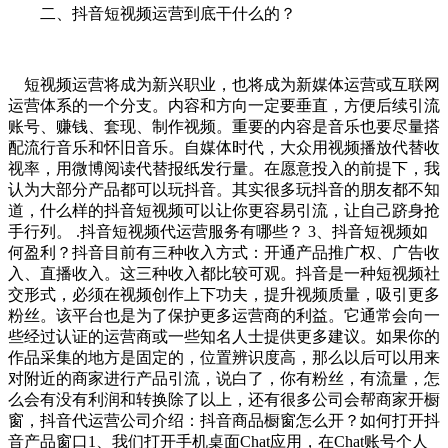
二、抖音短视频运营到底干什么的？
短视频运营将成为新兴职业，也将成为新媒体运营或互联网
运营体系的一个分支。内容和方向一定要垂直，方便后续引流
账号、赚钱、套现、制作视频。重要的内容是音乐也要尽量搭
配流行音乐和怀旧音乐。自媒体时代，大众用视频播放代替收
视率，用微博阅读代替报纸发行量。在愿意投入的前提下，我
认为大部分产品都可以玩抖音。其实很多玩抖音的朋友都不知
道，什么样的抖音短视频可以让你更容易引流，让自己跻身抢
手行列。 .抖音短视频代运营服务有哪些？ 3、抖音短视频如
何盈利？抖音目前有三种收入方式：开通产品推广权、广告收
入、直播收入。这三种收入都比较可观。抖音是一种短视频社
交形式，必须在视频创作上下功夫，提升视频质量，吸引更多
粉丝。该平台也是为了保护更多运营商的利益。它通常会向一
些经过认证的运营商或一些知名人士提供更多建议。如果你的
作品采集的地方是固定的，位置辨识度高，那么以后可以用来
对附近的商家进行产品引流，说白了，你有粉丝，有流量，怎
么会有没有利润和转换除了以上，还有很多公司会帮商家开橱
窗，抖音代运营公司介绍：抖音商品橱窗怎么开？如何打开抖
音产品窗口1、我们打开手机桌面Chat应用，在Chat账号个人