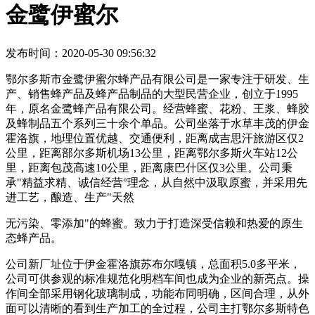
金鹭伊蜜尔
发布时间：2020-05-30 09:56:32
鄂尔多斯市金鹭伊蜜尔蜂产品有限公司是一家专注于研发、生
产、销售蜂产品及蜂产品制品的大型民营企业，创立于1995
年，原名金鹭蜂产品有限公司。经营蜂蜜、花粉、王浆、蜂胶
及蜂制品五个系列三十余个单品。公司坐落于水草丰茂的伊金
霍洛旗，地理位置优越、交通便利，距离成吉思汗旅游区仅2
公里，距离部尔多斯机场13公里，距离鄂尔多斯火车站12公
里，距离包茂高速10公里，距离康巴什区仅3公里。公司秉
承"精益求精、诚信经营°理念，从自然中汲取原蜜，并采用先
进工艺，酿造、生产"天然
无污染、零添加"的蜂蜜。致力于打造深受信赖和热爱的原生
态蜂产品。
公司新厂址位于伊金霍洛旗苏布尔嘎镇，总面积5.0多平米，
公司可供参观的标准规范化明档车间也成为企业的新亮点。操
作间全部采用钢化玻璃制成，功能布同明确，区间合理，从外
面可以清晰的看到生产加工的全过程，公司主打鄂尔多斯特色