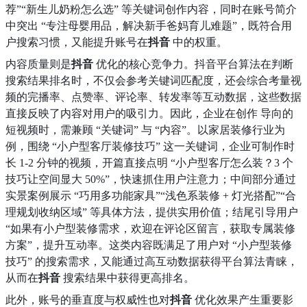
荐”“新生儿奶粉怎么选” 等关键词创作内容，同时在账号简介
中突出 “专注母婴用品，解决新手爸妈育儿难题”，既符合用
户搜索习惯，又能提升账号在
抖音
中的权重。
内容质量则是
抖音
优化的核心竞争力。抖音平台算法在判断
搜索结果排名时，不仅会参考关键词匹配度，还会综合考量视
频的完播率、点赞率、评论率、转发率等互动数据，这些数据
直接反映了内容对用户的吸引力。因此，企业在创作 导向的
短视频时，需兼顾 “关键词” 与 “内容”。以家居装修行业为
例，围绕 “小户型客厅装修技巧” 这一关键词，企业可制作时
长 1-2 分钟的视频，开篇直接点明 “小户型客厅怎么装？3 个
技巧让空间显大 50%”，快速抓住用户注意力；中间部分通过
实景案例展示 “巧用多功能家具”“浅色系装修 + 灯光搭配”“合
理规划收纳区域” 等具体方法，提供实用价值；结尾引导用户
“如果有小户型装修需求，欢迎在评论区留言，获取专属装修
方案”，提升互动率。这类内容既满足了用户对 “小户型装修
技巧” 的搜索需求，又能通过高互动数据获得平台算法青睐，
从而在
抖音
搜索结果中获得更高排名。
此外，账号的垂直度与权威性也对
抖音
优化效果产生重要影