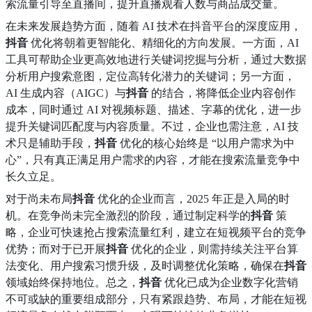
索流量引导至直播间，提升直播观看人数与商品成交量。
在未来发展趋势方面，随着 AI 技术在抖音平台的深度应用，
抖音
优化将朝着更智能化、精细化的方向发展。一方面，AI
工具可帮助企业更高效地进行关键词挖掘与分析，通过大数据
分析用户搜索意图，定位高转化潜力的关键词；另一方面，
AI 生成内容（AIGC）与
抖音
的结合，将降低企业内容创作
成本，同时通过 AI 对视频标题、描述、字幕的优化，进一步
提升关键词匹配度与内容质量。不过，企业也需注意，AI 技
术只是辅助手段，
抖音
优化的核心始终是 “以用户需求为中
心”，只有真正满足用户需求的内容，才能在搜索流量竞争中
长久立足。
对于尚未布局
抖音
优化的企业而言，2025 年正是入局的时
机。在竞争尚未完全激烈的阶段，通过制定科学的
抖音
策
略，企业可快速抢占搜索流量红利，建立在短视频平台的竞争
优势；而对于已开展
抖音
优化的企业，则需持续关注平台算
法变化、用户搜索习惯升级，及时调整优化策略，确保在
抖音
领域始终保持地位。总之，
抖音
优化已成为企业数字化营销
不可或缺的重要组成部分，只有紧跟趋势、布局，才能在短视