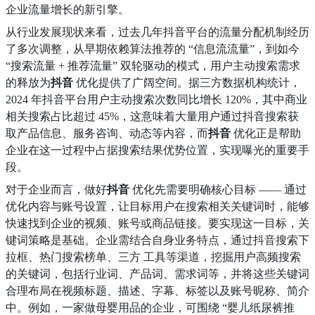
企业流量增长的新引擎。
从行业发展现状来看，过去几年抖音平台的流量分配机制经历
了多次调整，从早期依赖算法推荐的 “信息流流量”，到如今
“搜索流量 + 推荐流量” 双轮驱动的模式，用户主动搜索需求
的释放为
抖音
优化提供了广阔空间。据三方数据机构统计，
2024 年抖音平台用户主动搜索次数同比增长 120%，其中商业
相关搜索占比超过 45%，这意味着大量用户通过抖音搜索获
取产品信息、服务咨询、动态等内容，而
抖音
优化正是帮助
企业在这一过程中占据搜索结果优势位置，实现曝光的重要手
段。
对于企业而言，做好
抖音
优化先需要明确核心目标 —— 通过
优化内容与账号设置，让目标用户在搜索相关关键词时，能够
快速找到企业的视频、账号或商品链接。要实现这一目标，关
键词策略是基础。企业需结合自身业务特点，通过抖音搜索下
拉框、热门搜索榜单、三方 工具等渠道，挖掘用户高频搜索
的关键词，包括行业词、产品词、需求词等，并将这些关键词
合理布局在视频标题、描述、字幕、标签以及账号昵称、简介
中。例如，一家做母婴用品的企业，可围绕 “婴儿纸尿裤推