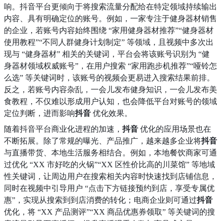
响。抖音平台更倾向于将搜索流量分配给在特定领域持续输出
内容、具有明确定位的账号。例如，一家专注于健身器材销售
的企业，若账号内容始终围绕 “家用健身器材推荐”“健身器材
使用教程”“不同人群健身计划制定” 等领域，且视频中多次出
现与 “健身器材” 相关的关键词，平台会将该账号识别为 “健
身器材领域权威账号”，在用户搜索 “家用跑步机推荐”“哑铃怎
么选” 等关键词时，该账号的视频会更易进入搜索结果前排。
反之，若账号内容杂乱，一会儿发布健身知识，一会儿发布美
食教程，不仅难以形成用户认知，也会降低平台对账号的领域
定位判断，进而影响
抖音
优化效果。
随着抖音平台商业化进程的加速，
抖音
优化的应用场景也在
不断拓展。除了常规的曝光、产品推广，越来越多企业将
抖音
与直播带货、本地生活服务相结合。例如，本地餐饮商家可通
过优化 “XX 市好吃的火锅”“XX 区性价比高的川菜馆” 等地域
性关键词，让周边用户在搜索相关内容时快速找到店铺信息，
同时在视频中引导用户 “点击下方链接预约到店，享受专属优
惠”，实现从搜索到到店消费的转化；电商企业则可通过
抖音
优化，将 “XX 产品测评”“XX 商品优惠券领取” 等关键词的搜