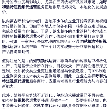
账号的专业度与影响力。尤其在三四线城市及区域市场，如
呼
和浩特短视频代运营
服务正逐步形成规模化、本地化的发展趋
势。
以内蒙古呼和浩特为例，当地不少传统企业开始意识到短视频
对传播的价值。但由于本地人才储备有限，很多企业难以独立
完成高质量内容输出。于是，越来越多的企业选择与本地或全
国性的
短视频代运营
公司合作，借助外部专业力量打造专属
IP。例如，一家呼和浩特本地的乳制品企业通过
呼和浩特短视
频代运营
团队的帮助，在三个月内实现账号粉丝增长超10万，
产品咨询量翻倍。
值得注意的是，的
短视频代运营
并非简单的内容搬运或模板化
生产，而是基于企业所在行业、目标受众、产品特性进行深度
定制。比如餐饮类企业更注重场景感与食欲激发，而B2B制造
企业则需突出技术实力与案例展示。因此，企业在选择
呼和浩
特短视频代运营
服务商时，应重点考察其行业理解力与内容创
新能力。
此外，随着平台算法不断迭代，单纯追求播放量已不再有效。
如今的
短视频代运营
更强调“品效合一”——既要提升认知，也
要带来实际转化。这就要求代运营团队具备数据驱动思维，能