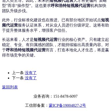
需人类主导。因此，未来的
短视频代运营
人才将更偏向“策略
型”而非“操作型”。这也要求
呼和浩特短视频代运营
机构加快
团队升级步伐。
此外，行业标准化建设也在推进。已有部分地区开始试点
短视
频代运营
服务认证体系，对从业人员进行分级评定。这将有助
于提升整体服务水平，增强客户信任。
长远来看，人才是
短视频代运营
行业的核心资产。只有建立起
稳定、专业、有归属感的团队，才能持续输出高质量内容。对
于
呼和浩特短视频代运营
而言，打造本地化人才生态，将是赢
得市场竞争的关键。
上一条
没有了
下一条
没有了
返回列表
业务咨询：151-8478-6097
工信部备案：
蒙ICP备19004827-2号