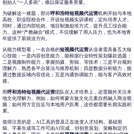
创始人“一人多岗”，难以保证服务质量。
为破解这一难题，部分
呼和浩特短视频代运营
机构开始与本地
高校、职业院校合作，开设短视频实训课程，定向培养人才。
同时，通过内部轮岗、项目制激励等方式，提升员工综合能
力。这种“产教融合”模式，不仅缓解了用人压力，也为本地青
年提供了新就业方向。
从能力模型看，一名合格的
短视频代运营
从业者需具备五大核
心技能：一是内容创意能力，能根据行业特性策划爆款选题；
二是视频制作能力，掌握拍摄、剪辑、等技术；三是平台规则
理解力，熟悉各平台算法与推荐机制；四是数据分析能力，能
通过数据反哺内容优化；五是沟通协调能力，能与客户高效对
接。
而
呼和浩特短视频代运营
团队在人才培养上，还需额外关注本
地文化理解力。例如，如何将蒙古族文化元素自然融入商业视
频，如何用方言拉近与本地用户距离，这些都需要长期实践积
累。
值得注意的是，AI工具的普及正在改变人才结构。基础剪
辑、字幕生成等工作可由AI完成，但创意策划、策略制定仍